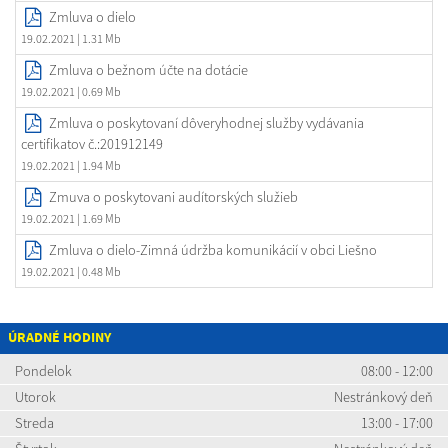
Zmluva o dielo
19.02.2021
| 1.31 Mb
Zmluva o bežnom účte na dotácie
19.02.2021
| 0.69 Mb
Zmluva o poskytovaní dôveryhodnej služby vydávania
certifikatov č.:201912149
19.02.2021
| 1.94 Mb
Zmuva o poskytovani audítorských služieb
19.02.2021
| 1.69 Mb
Zmluva o dielo-Zimná údržba komunikácií v obci Liešno
19.02.2021
| 0.48 Mb
ÚRADNÉ HODINY
Pondelok
08:00 - 12:00
Utorok
Nestránkový deň
Streda
13:00 - 17:00