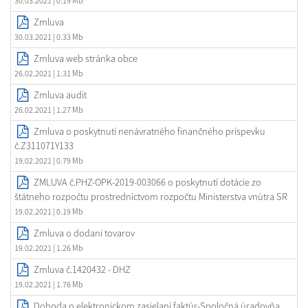
30.03.2021
| 0.19 Mb
Zmluva
30.03.2021
| 0.33 Mb
Zmluva web stránka obce
26.02.2021
| 1.31 Mb
Zmluva audit
26.02.2021
| 1.27 Mb
Zmluva o poskytnutí nenávratného finančného príspevku
č.Z311071Y133
19.02.2021
| 0.79 Mb
ZMLUVA č.PHZ-OPK-2019-003066 o poskytnutí dotácie zo
štátneho rozpočtu prostrednictvom rozpočtu Ministerstva vnútra SR
19.02.2021
| 0.19 Mb
Zmluva o dodaní tovarov
19.02.2021
| 1.26 Mb
Zmluva č.1420432 - DHZ
19.02.2021
| 1.76 Mb
Dohoda o elektronickom zasielaní faktúr-Spoločná úradovňa