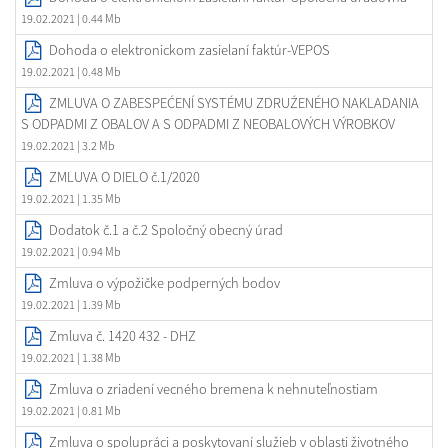
19.02.2021
| 0.44 Mb
Dohoda o elektronickom zasielaní faktúr-VEPOS
19.02.2021
| 0.48 Mb
ZMLUVA O ZABESPEĆENÍ SYSTÉMU ZDRUŹENÉHO NAKLADANIA
S ODPADMI Z OBALOV A S ODPADMI Z NEOBALOVÝCH VÝROBKOV
19.02.2021
| 3.2 Mb
ZMLUVA O DIELO č.1/2020
19.02.2021
| 1.35 Mb
Dodatok č.1 a č.2 Spoločný obecný úrad
19.02.2021
| 0.94 Mb
Zmluva o výpožičke podperných bodov
19.02.2021
| 1.39 Mb
Zmluva č. 1420 432 - DHZ
19.02.2021
| 1.38 Mb
Zmluva o zriadení vecného bremena k nehnuteľnostiam
19.02.2021
| 0.81 Mb
Zmluva o spolupráci a poskytovaní služieb v oblasti životného