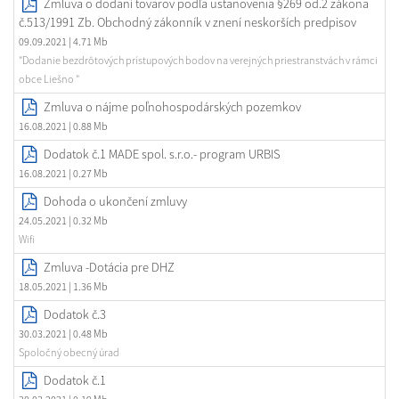
Zmluva o dodaní tovarov podľa ustanovenia §269 od.2 zákona
č.513/1991 Zb. Obchodný zákonník v znení neskorších predpisov
09.09.2021
| 4.71 Mb
"Dodanie bezdrôtových prístupových bodov na verejných priestranstvách v rámci
obce Liešno "
Zmluva o nájme poľnohospodárských pozemkov
16.08.2021
| 0.88 Mb
Dodatok č.1 MADE spol. s.r.o.- program URBIS
16.08.2021
| 0.27 Mb
Dohoda o ukončení zmluvy
24.05.2021
| 0.32 Mb
Wifi
Zmluva -Dotácia pre DHZ
18.05.2021
| 1.36 Mb
Dodatok č.3
30.03.2021
| 0.48 Mb
Spoločný obecný úrad
Dodatok č.1