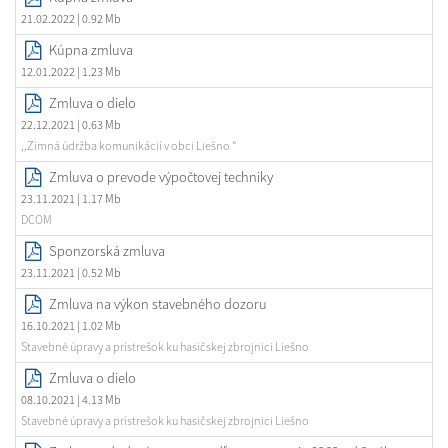
21.02.2022
| 0.92 Mb
Kúpna zmluva
12.01.2022
| 1.23 Mb
Zmluva o dielo
22.12.2021
| 0.63 Mb
,,Zimná údržba komunikácií v obci Liešno "
Zmluva o prevode výpočtovej techniky
23.11.2021
| 1.17 Mb
DCOM
Sponzorská zmluva
23.11.2021
| 0.52 Mb
Zmluva na výkon stavebného dozoru
16.10.2021
| 1.02 Mb
Stavebné úpravy a prístrešok ku hasičskej zbrojnici Liešno
Zmluva o dielo
08.10.2021
| 4.13 Mb
Stavebné úpravy a prístrešok ku hasičskej zbrojnici Liešno