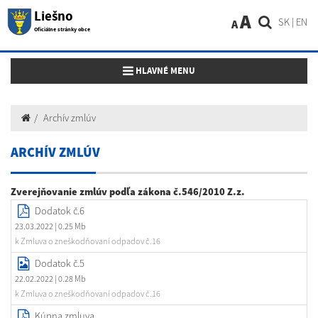
Liešno
A
SK
|
EN
A
Oficiálne stránky obce
Toggle navigation
HLAVNÉ MENU
Archív zmlúv
ARCHÍV ZMLÚV
Zverejňovanie zmlúv podľa zákona č.546/2010 Z.z.
Dodatok č.6
23.03.2022
| 0.25 Mb
k Zmluva o zneškodňovaní odpadov č.16
Dodatok č.5
22.02.2022
| 0.28 Mb
k Zmluva o zneškodňovaní odpadov č.16
Kúpna zmluva