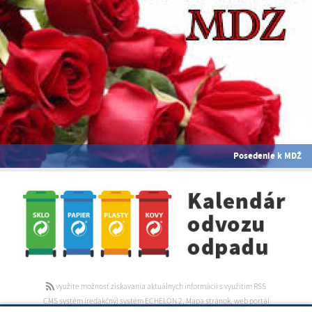
Posedenie k MDŽ
využite možnosť získavania aktuálnych informácií s využitím RSS
CMS systém (redakčný) systém ECHELON 2
,
Mapa stránok
,
web portál