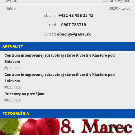
Štvrtok
Nestránkový deň
Piatok
08:00 - 12:00
Tel. číslo:
+421 43 496 25 41
mob.
0907 783719
E-mail:
obecny@gaya.sk
AKTUALITY
Centrum integrovanej zdravotnej starostlivosti v Kláštore pod
Znievom
27.07.2026
Centrum integrovanej zdravotnej starostlivosti v Kláštore pod
Znievom
27.07.2026
Priestory na prenájom
06.07.2026
FOTOGALÉRIA