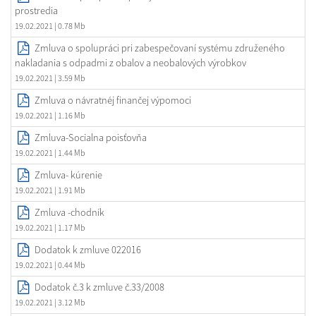
prostredia
19.02.2021
| 0.78 Mb
Zmluva o spolupráci pri zabespečovaní systému združeného
nakladania s odpadmi z obalov a neobalových výrobkov
19.02.2021
| 3.59 Mb
Zmluva o návratnéj finančej výpomoci
19.02.2021
| 1.16 Mb
Zmluva-Socialna poisťovňa
19.02.2021
| 1.44 Mb
Zmluva- kúrenie
19.02.2021
| 1.91 Mb
Zmluva -chodník
19.02.2021
| 1.17 Mb
Dodatok k zmluve 022016
19.02.2021
| 0.44 Mb
Dodatok č.3 k zmluve č.33/2008
19.02.2021
| 3.12 Mb