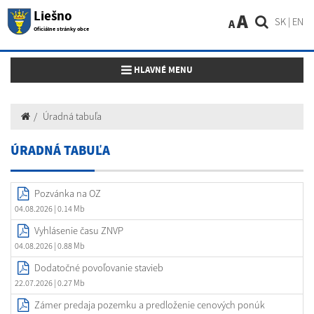
Liešno
A
SK
|
EN
A
Oficiálne stránky obce
Toggle navigation
HLAVNÉ MENU
Úradná tabuľa
ÚRADNÁ TABUĽA
Pozvánka na OZ
04.08.2026
| 0.14 Mb
Vyhlásenie času ZNVP
04.08.2026
| 0.88 Mb
Dodatočné povoľovanie stavieb
22.07.2026
| 0.27 Mb
Zámer predaja pozemku a predloženie cenových ponúk