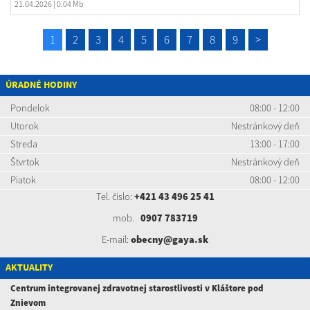
21.04.2026
| 0.04 Mb
1
2
3
4
5
6
7
8
9
>
ÚRADNÉ HODINY
Pondelok
08:00 - 12:00
Utorok
Nestránkový deň
Streda
13:00 - 17:00
Štvrtok
Nestránkový deň
Piatok
08:00 - 12:00
Tel. číslo:
+421 43 496 25 41
mob.
0907 783719
E-mail:
obecny@gaya.sk
AKTUALITY
Centrum integrovanej zdravotnej starostlivosti v Kláštore pod
Znievom