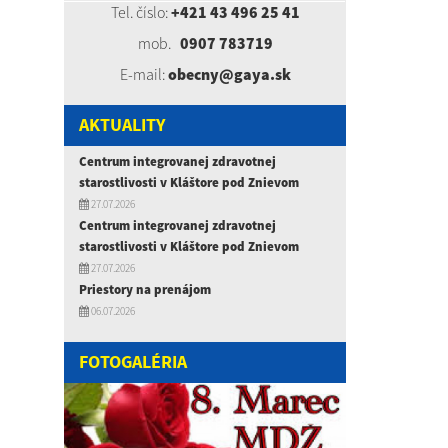
Tel. číslo:
+421 43 496 25 41
mob.
0907 783719
E-mail:
obecny@gaya.sk
AKTUALITY
Centrum integrovanej zdravotnej
starostlivosti v Kláštore pod Znievom
27.07.2026
Centrum integrovanej zdravotnej
starostlivosti v Kláštore pod Znievom
27.07.2026
Priestory na prenájom
06.07.2026
FOTOGALÉRIA