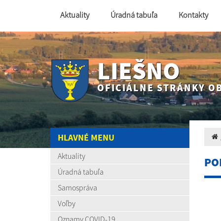
Aktuality
Úradná tabuľa
Kontakty
LIEŠNO
OFICIÁLNE STRÁNKY O
HLAVNÉ MENU
Aktuality
PO
Úradná tabuľa
Samospráva
Voľby
Oznamy COVID-19