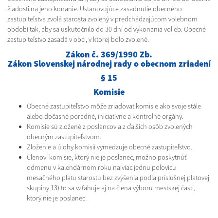
žiadosti na jeho konanie. Ustanovujúce zasadnutie obecného
zastupiteľstva zvolá starosta zvolený v predchádzajúcom volebnom
období tak, aby sa uskutočnilo do 30 dní od vykonania volieb. Obecné
zastupiteľstvo zasadá v obci, v ktorej bolo zvolené.
Zákon č. 369/1990 Zb.
Zákon Slovenskej národnej rady o obecnom zriadení
§ 15
Komisie
Obecné zastupiteľstvo môže zriaďovať komisie ako svoje stále
alebo dočasné poradné, iniciatívne a kontrolné orgány.
Komisie sú zložené z poslancov a z ďalších osôb zvolených
obecným zastupiteľstvom.
Zloženie a úlohy komisií vymedzuje obecné zastupiteľstvo.
Členovi komisie, ktorý nie je poslanec, možno poskytnúť
odmenu v kalendárnom roku najviac jednu polovicu
mesačného platu starostu bez zvýšenia podľa príslušnej platovej
skupiny;13) to sa vzťahuje aj na člena výboru mestskej časti,
ktorý nie je poslanec.