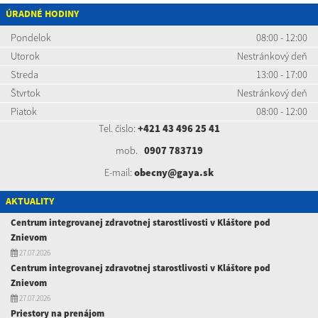
ÚRADNÉ HODINY
Pondelok
08:00 - 12:00
Utorok
Nestránkový deň
Streda
13:00 - 17:00
Štvrtok
Nestránkový deň
Piatok
08:00 - 12:00
Tel. číslo:
+421 43 496 25 41
mob.
0907 783719
E-mail:
obecny@gaya.sk
AKTUALITY
Centrum integrovanej zdravotnej starostlivosti v Kláštore pod
Znievom
27.07.2026
Centrum integrovanej zdravotnej starostlivosti v Kláštore pod
Znievom
27.07.2026
Priestory na prenájom