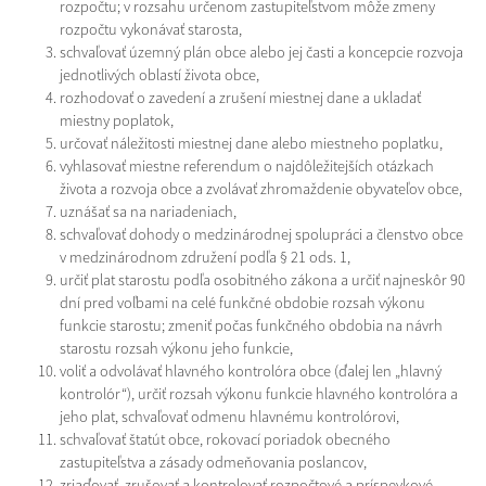
rozpočtu; v rozsahu určenom zastupiteľstvom môže zmeny
rozpočtu vykonávať starosta,
schvaľovať územný plán obce alebo jej časti a koncepcie rozvoja
jednotlivých oblastí života obce,
rozhodovať o zavedení a zrušení miestnej dane a ukladať
miestny poplatok,
určovať náležitosti miestnej dane alebo miestneho poplatku,
vyhlasovať miestne referendum o najdôležitejších otázkach
života a rozvoja obce a zvolávať zhromaždenie obyvateľov obce,
uznášať sa na nariadeniach,
schvaľovať dohody o medzinárodnej spolupráci a členstvo obce
v medzinárodnom združení podľa § 21 ods. 1,
určiť plat starostu podľa osobitného zákona a určiť najneskôr 90
dní pred voľbami na celé funkčné obdobie rozsah výkonu
funkcie starostu; zmeniť počas funkčného obdobia na návrh
starostu rozsah výkonu jeho funkcie,
voliť a odvolávať hlavného kontrolóra obce (ďalej len „hlavný
kontrolór“), určiť rozsah výkonu funkcie hlavného kontrolóra a
jeho plat, schvaľovať odmenu hlavnému kontrolórovi,
schvaľovať štatút obce, rokovací poriadok obecného
zastupiteľstva a zásady odmeňovania poslancov,
zriaďovať, zrušovať a kontrolovať rozpočtové a príspevkové