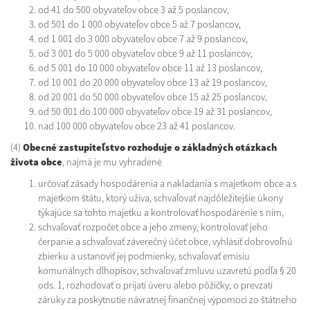
od 41 do 500 obyvateľov obce 3 až 5 poslancov,
od 501 do 1 000 obyvateľov obce 5 až 7 poslancov,
od 1 001 do 3 000 obyvateľov obce 7 až 9 poslancov,
od 3 001 do 5 000 obyvateľov obce 9 až 11 poslancov,
od 5 001 do 10 000 obyvateľov obce 11 až 13 poslancov,
od 10 001 do 20 000 obyvateľov obce 13 až 19 poslancov,
od 20 001 do 50 000 obyvateľov obce 15 až 25 poslancov,
od 50 001 do 100 000 obyvateľov obce 19 až 31 poslancov,
nad 100 000 obyvateľov obce 23 až 41 poslancov.
(4)
Obecné zastupiteľstvo rozhoduje o základných otázkach
života obce
, najmä je mu vyhradené
určovať zásady hospodárenia a nakladania s majetkom obce a s
majetkom štátu, ktorý užíva, schvaľovať najdôležitejšie úkony
týkajúce sa tohto majetku a kontrolovať hospodárenie s ním,
schvaľovať rozpočet obce a jeho zmeny, kontrolovať jeho
čerpanie a schvaľovať záverečný účet obce, vyhlásiť dobrovoľnú
zbierku a ustanoviť jej podmienky, schvaľovať emisiu
komunálnych dlhopisov, schvaľovať zmluvu uzavretú podľa § 20
ods. 1, rozhodovať o prijatí úveru alebo pôžičky, o prevzatí
záruky za poskytnutie návratnej finančnej výpomoci zo štátneho