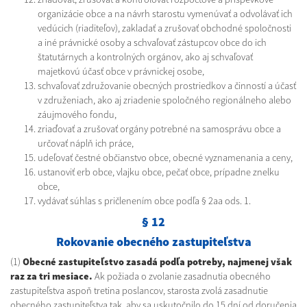
organizácie obce a na návrh starostu vymenúvať a odvolávať ich
vedúcich (riaditeľov), zakladať a zrušovať obchodné spoločnosti
a iné právnické osoby a schvaľovať zástupcov obce do ich
štatutárnych a kontrolných orgánov, ako aj schvaľovať
majetkovú účasť obce v právnickej osobe,
schvaľovať združovanie obecných prostriedkov a činností a účasť
v združeniach, ako aj zriadenie spoločného regionálneho alebo
záujmového fondu,
zriaďovať a zrušovať orgány potrebné na samosprávu obce a
určovať náplň ich práce,
udeľovať čestné občianstvo obce, obecné vyznamenania a ceny,
ustanoviť erb obce, vlajku obce, pečať obce, prípadne znelku
obce,
vydávať súhlas s pričlenením obce podľa § 2aa ods. 1.
§ 12
Rokovanie obecného zastupiteľstva
(1)
Obecné zastupiteľstvo zasadá podľa potreby, najmenej však
raz za tri mesiace.
Ak požiada o zvolanie zasadnutia obecného
zastupiteľstva aspoň tretina poslancov, starosta zvolá zasadnutie
obecného zastupiteľstva tak, aby sa uskutočnilo do 15 dní od doručenia