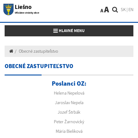
Liešno
A
SK
|
EN
A
Oficiálne stránky obce
Toggle navigation
HLAVNÉ MENU
Obecné zastupiteľstvo
OBECNÉ ZASTUPITEĽSTVO
Poslanci OZ:
Helena Nepelová
Jaroslav Nepela
Jozef Štrbák
Peter Žarnovický
Mária Bieliková