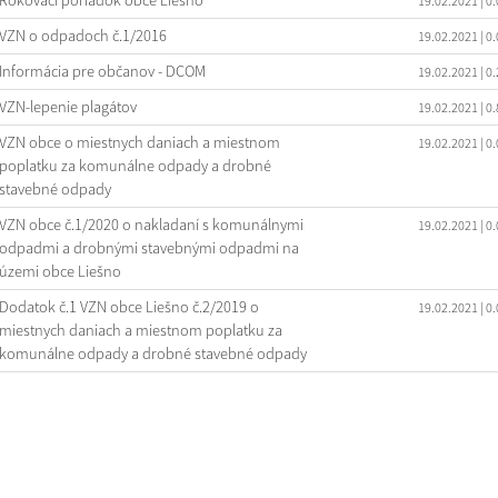
Rokovací poriadok obce Liešno
19.02.2021
| 0
VZN o odpadoch č.1/2016
19.02.2021
| 0
Informácia pre občanov - DCOM
19.02.2021
| 0
VZN-lepenie plagátov
19.02.2021
| 0
VZN obce o miestnych daniach a miestnom
19.02.2021
| 0
poplatku za komunálne odpady a drobné
stavebné odpady
VZN obce č.1/2020 o nakladaní s komunálnymi
19.02.2021
| 0
odpadmi a drobnými stavebnými odpadmi na
územi obce Liešno
Dodatok č.1 VZN obce Liešno č.2/2019 o
19.02.2021
| 0
miestnych daniach a miestnom poplatku za
komunálne odpady a drobné stavebné odpady