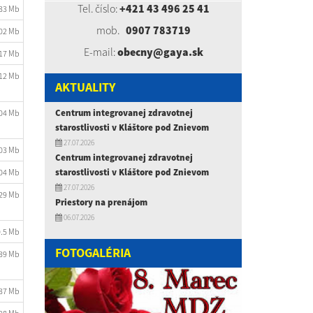
Tel. číslo:
+421 43 496 25 41
.33 Mb
mob.
0907 783719
.02 Mb
E-mail:
obecny@gaya.sk
.17 Mb
.12 Mb
AKTUALITY
Centrum integrovanej zdravotnej
.04 Mb
starostlivosti v Kláštore pod Znievom
27.07.2026
.03 Mb
Centrum integrovanej zdravotnej
starostlivosti v Kláštore pod Znievom
.04 Mb
27.07.2026
.29 Mb
Priestory na prenájom
06.07.2026
0.5 Mb
FOTOGALÉRIA
.39 Mb
.37 Mb