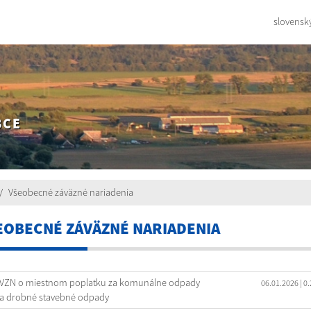
slovensk
BCE
Všeobecné záväzné nariadenia
EOBECNÉ ZÁVÄZNÉ NARIADENIA
VZN o miestnom poplatku za komunálne odpady
06.01.2026
| 0
a drobné stavebné odpady