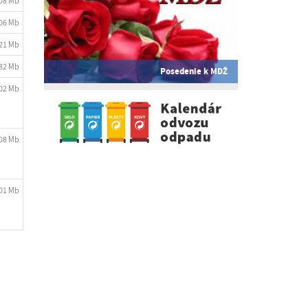
.08 Mb
.06 Mb
.21 Mb
.82 Mb
Posedenie k MDŽ
.02 Mb
.08 Mb
.01 Mb