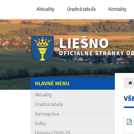
Aktuality
Úradná tabuľa
Kontakty
LIEŠNO
OFICIÁLNE STRÁNKY O
HLAVNÉ MENU
Aktuality
VŠ
Úradná tabuľa
Samospráva
Voľby
Oznamy COVID-19