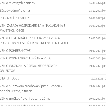
VZN o miestnych daniach
06.01.2026
| 0
Zásady odmeňovania
03.12.2023
| 0
ROKOVACÍ PORIADOK
16.09.2022
| 0
VZN- ZÁSADY HOSPODÁRENIA A NAKLADANIA S
16.09.2022
| 0
MAJETKOM OBCE
ZN O PODMIENKÁCH PREDAJA VÝROBKOV A
19.02.2021
| 0
POSKYTOVANIA SLUŹIEB NA TRHOVÝCH MIESTACH
VZN O POHREBNÍCTVE
19.02.2021
| 0
VZN O PODMIENKACH DRŽANIA PSOV
19.02.2021
| 0
VZN O VYUŽÍVANÍ A PRENÁJME OBECNÝCH
19.02.2021
| 0
OBJEKTOV
ŠTATÚT OBCE
19.02.2021
| 
VZN o núdzovom zásobovaní pitnou vodou v
19.02.2021
| 0
období krízovej situácie
VZN o zneškodňovaní obsahu žúmp
19.02.2021
| 0