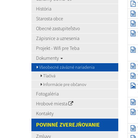
História
Starosta obce
Obecné zastupiteľstvo
Zápisnice a uznesenia
Projekt - Wifi pre Teba
Dokumenty
Všeobecné záväzné nariadenia
Tlačivá
Informácie pre občanov
Fotogaléria
Hrobové miesta
Kontakty
POVINNÉ ZVEREJŇOVANIE
Zmluvy