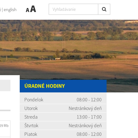
A
A
ý
|
english
ÚRADNÉ HODINY
Pondelok
08:00 - 12:00
Utorok
Nestránkový deň
Streda
13:00 - 17:00
Štvrtok
Nestránkový deň
.29 Mb
Piatok
08:00 - 12:00