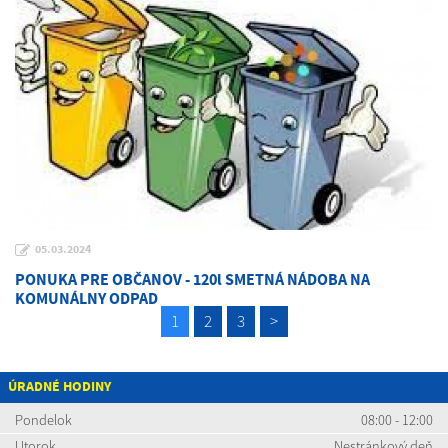
05.03.2024
PONUKA PRE OBČANOV - 120l SMETNÁ NÁDOBA NA
KOMUNÁLNY ODPAD
1
2
3
>
ÚRADNÉ HODINY
Pondelok
08:00 - 12:00
Utorok
Nestránkový deň