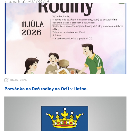
info. na tel.č. 0907 783 719
06.07.2026
Pozvánka na Deň rodiny na OcÚ v Liešne.