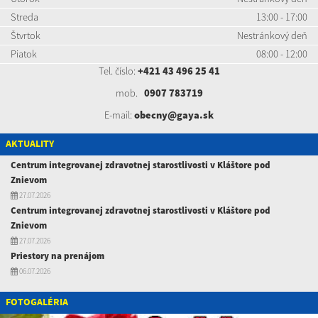
Streda
13:00 - 17:00
Štvrtok
Nestránkový deň
Piatok
08:00 - 12:00
Tel. číslo:
+421 43 496 25 41
mob.
0907 783719
E-mail:
obecny@gaya.sk
AKTUALITY
Centrum integrovanej zdravotnej starostlivosti v Kláštore pod
Znievom
27.07.2026
Centrum integrovanej zdravotnej starostlivosti v Kláštore pod
Znievom
27.07.2026
Priestory na prenájom
06.07.2026
FOTOGALÉRIA