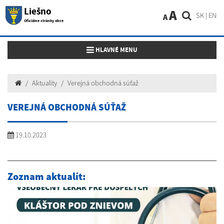
Liešno
A
SK
|
EN
A
Oficiálne stránky obce
Toggle navigation
HLAVNÉ MENU
Aktuality
Verejná obchodná súťaž
VEREJNÁ OBCHODNÁ SÚŤAŽ
19.10.2023
Zoznam aktualít: