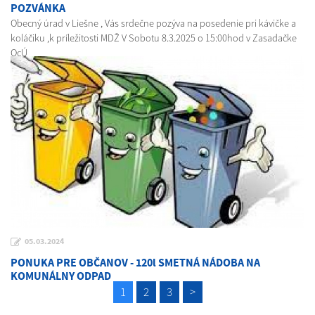
POZVÁNKA
Obecný úrad v Liešne , Vás srdečne pozýva na posedenie pri kávičke a
koláčiku ,k príležitosti MDŽ V Sobotu 8.3.2025 o 15:00hod v Zasadačke
OcÚ
05.03.2024
PONUKA PRE OBČANOV - 120l SMETNÁ NÁDOBA NA
KOMUNÁLNY ODPAD
1
2
3
>