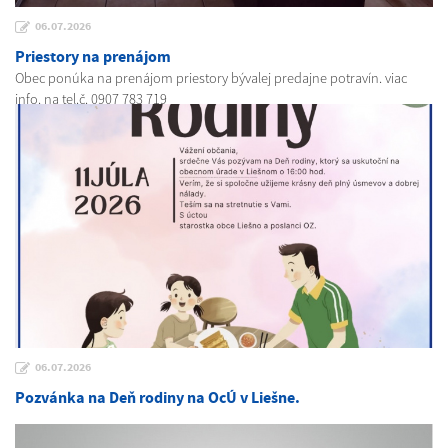
06.07.2026
Priestory na prenájom
Obec ponúka na prenájom priestory bývalej predajne potravín. viac
info. na tel.č. 0907 783 719
06.07.2026
Pozvánka na Deň rodiny na OcÚ v Liešne.