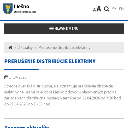
Liešno
A
SK
|
EN
A
Oficiálne stránky obce
Toggle navigation
HLAVNÉ MENU
Aktuality
Prerušenie distribúcie elektriny
PRERUŠENIE DISTRIBÚCIE ELEKTRINY
17.04.2026
Stredoslovenská distribučná, a.s. oznamuje prerušenie distibúcie
elektriny na území celej obce Liešno z dôvodu plánovaných prác na
zariadeniach distribučnej sústavy v termíne od 21.04.2026 od 7:30 hod.
do 21.04.2026 do 16:30 hod.
Zoznam aktualít: