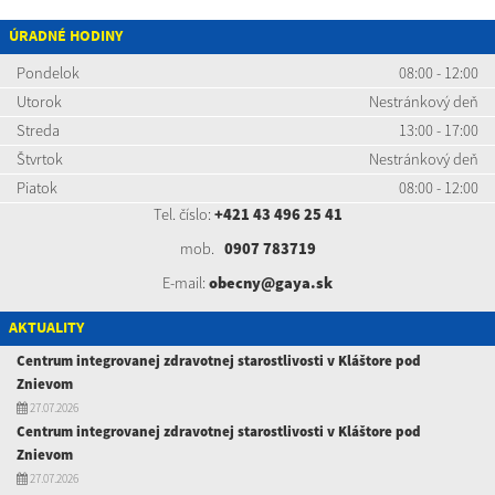
ÚRADNÉ HODINY
Pondelok
08:00 - 12:00
Utorok
Nestránkový deň
Streda
13:00 - 17:00
Štvrtok
Nestránkový deň
Piatok
08:00 - 12:00
Tel. číslo:
+421 43 496 25 41
mob.
0907 783719
E-mail:
obecny@gaya.sk
AKTUALITY
Centrum integrovanej zdravotnej starostlivosti v Kláštore pod
Znievom
27.07.2026
Centrum integrovanej zdravotnej starostlivosti v Kláštore pod
Znievom
27.07.2026