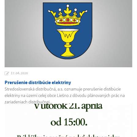
17.04.2026
Prerušenie distribúcie elektriny
Stredoslovenská distribučná, a.s. oznamuje prerušenie distibúcie
elektriny na území celej obce Liešno z dôvodu plánovaných prác na
zariadeniach distribučnej...