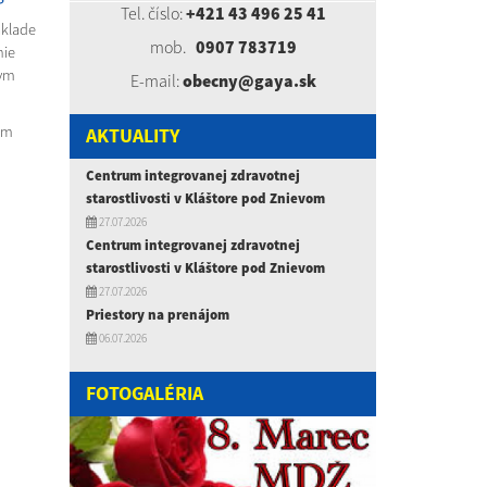
Tel. číslo:
+421 43 496 25 41
áklade
mob.
0907 783719
nie
kym
E-mail:
obecny@gaya.sk
om
AKTUALITY
Centrum integrovanej zdravotnej
starostlivosti v Kláštore pod Znievom
27.07.2026
Centrum integrovanej zdravotnej
starostlivosti v Kláštore pod Znievom
27.07.2026
Priestory na prenájom
06.07.2026
FOTOGALÉRIA