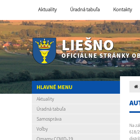
Aktuality
Úradná tabuľa
Kontakty
LIEŠNO
OFICIÁLNE STRÁNKY O
HLAVNÉ MENU
Aktuality
AU
Úradná tabuľa
Samospráva
Na zá
Voľby
618/2
Oznamy COVID-19
distr