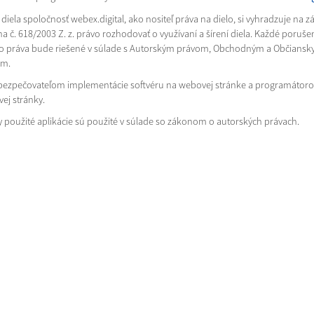
diela spoločnosť webex.digital, ako nositeľ práva na dielo, si vyhradzuje na z
a č. 618/2003 Z. z. právo rozhodovať o využívaní a šírení diela. Každé poruše
o práva bude riešené v súlade s Autorským právom, Obchodným a Občians
om.
bezpečovateľom implementácie softvéru na webovej stránke a programátor
ej stránky.
y použité aplikácie sú použité v súlade so zákonom o autorských právach.