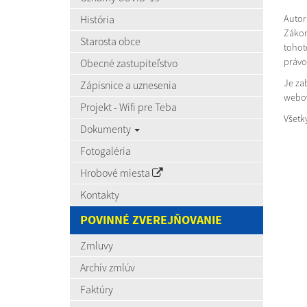
História
Autor 
Zákon
Starosta obce
tohot
práv
Obecné zastupiteľstvo
Je za
Zápisnice a uznesenia
webov
Projekt - Wifi pre Teba
Všetk
Dokumenty
Fotogaléria
Hrobové miesta
Kontakty
POVINNÉ ZVEREJŇOVANIE
Zmluvy
Archív zmlúv
Faktúry