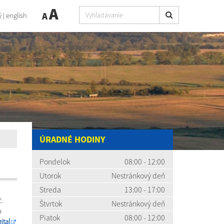
A
A
ý
|
english
ÚRADNÉ HODINY
Pondelok
08:00 - 12:00
Utorok
Nestránkový deň
Streda
13:00 - 17:00
.
Štvrtok
Nestránkový deň
a
Piatok
08:00 - 12:00
ital