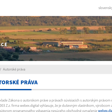
slovensk
BCE
Autorské práva
TORSKÉ PRÁVA
klade Zákona o autorskom práve a právach súvisiacich s autorským právom č
003 Z.z. firma webex.digital vyhlasuje, že je duševným vlastníkom, výrobcom 
ibútorom programového vybavenia nesúceho obchodné označenie
webex.dig