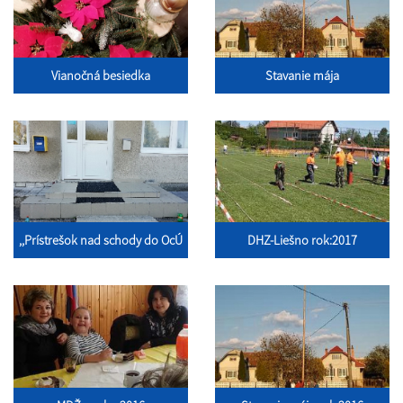
Vianočná besiedka
Stavanie mája
,,Prístrešok nad schody do OcÚ
DHZ-Liešno rok:2017