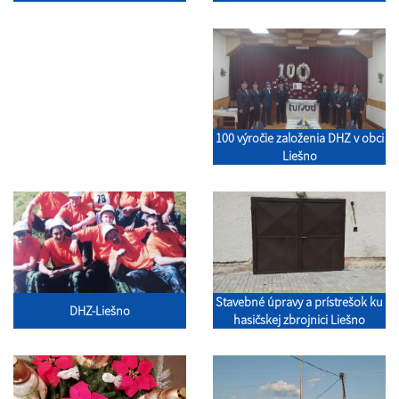
100 výročie založenia DHZ v obci
Liešno
Stavebné úpravy a prístrešok ku
DHZ-Liešno
hasičskej zbrojnici Liešno