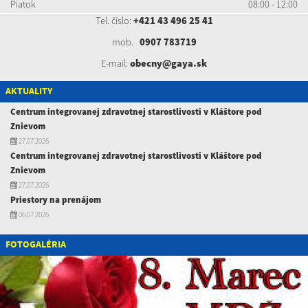
Piatok
08:00 - 12:00
Tel. číslo:
+421 43 496 25 41
mob.
0907 783719
E-mail:
obecny@gaya.sk
AKTUALITY
Centrum integrovanej zdravotnej starostlivosti v Kláštore pod
Znievom
27.07.2026
Centrum integrovanej zdravotnej starostlivosti v Kláštore pod
Znievom
27.07.2026
Priestory na prenájom
06.07.2026
FOTOGALÉRIA