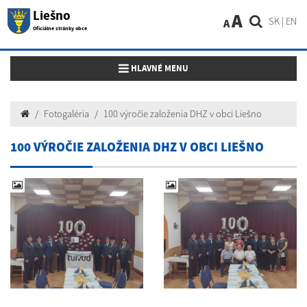
Liešno
A
SK
|
EN
A
Oficiálne stránky obce
Toggle navigation
HLAVNÉ MENU
Fotogaléria
100 výročie založenia DHZ v obci Liešno
100 VÝROČIE ZALOŽENIA DHZ V OBCI LIEŠNO