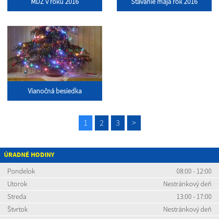
MDŽ v roku 2016
Stavanie mája rok 2016
Vianočná besiedka
1
2
3
>
ÚRADNÉ HODINY
Pondelok
08:00 - 12:00
Utorok
Nestránkový deň
Streda
13:00 - 17:00
Štvrtok
Nestránkový deň