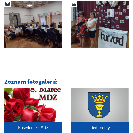
Zoznam fotogalérií:
Deň rodiny
Posedenie k MDŽ