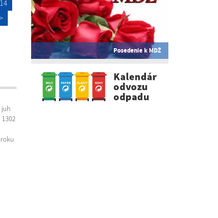
14
>
Posedenie k MDŽ
 juh
u 1302
 roku