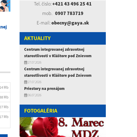
Tel. číslo:
+421 43 496 25 41
mob.
0907 783719
E-mail:
obecny@gaya.sk
nej
AKTUALITY
Centrum integrovanej zdravotnej
starostlivosti v Kláštore pod Znievom
27.07.2026
Centrum integrovanej zdravotnej
starostlivosti v Kláštore pod Znievom
27.07.2026
.14 Mb
Priestory na prenájom
06.07.2026
.88 Mb
.27 Mb
FOTOGALÉRIA
.17 Mb