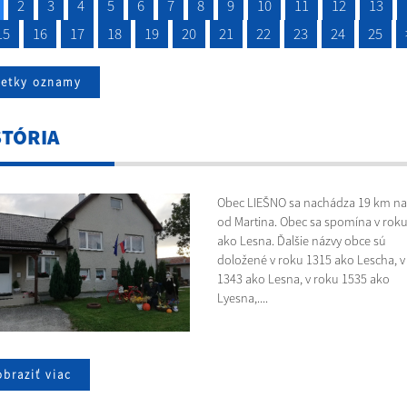
2
3
4
5
6
7
8
9
10
11
12
13
15
16
17
18
19
20
21
22
23
24
25
šetky oznamy
STÓRIA
Obec LIEŠNO sa nachádza 19 km na
od Martina. Obec sa spomína v rok
ako Lesna. Ďalšie názvy obce sú
doložené v roku 1315 ako Lescha, v
1343 ako Lesna, v roku 1535 ako
Lyesna,....
braziť viac