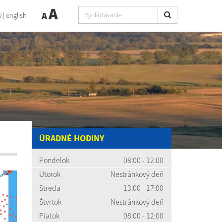
A
A
ý
|
english
ÚRADNÉ HODINY
Pondelok
08:00 - 12:00
Utorok
Nestránkový deň
Streda
13:00 - 17:00
Štvrtok
Nestránkový deň
Piatok
08:00 - 12:00