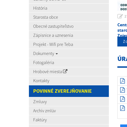
História
2
Starosta obce
Cent
Obecné zastupiteľstvo
staro
Zápisnice a uznesenia
Zni
Zo
Projekt - Wifi pre Teba
Dokumenty
ÚR
Fotogaléria
Hrobové miesta
Kontakty
POVINNÉ ZVEREJŇOVANIE
Zmluvy
Archív zmlúv
Faktúry