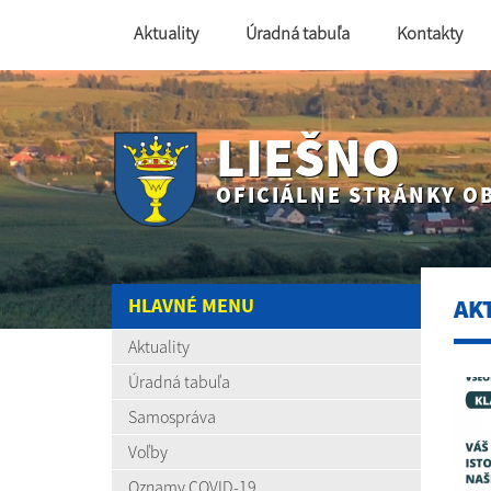
Aktuality
Úradná tabuľa
Kontakty
LIEŠNO
OFICIÁLNE STRÁNKY O
HLAVNÉ MENU
AK
Aktuality
Úradná tabuľa
Samospráva
Voľby
Oznamy COVID-19