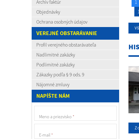
1
Archív faktúr
Objednávky
Ochrana osobných údajov
V
VEREJNÉ OBSTARÁVANIE
Profil verejného obstarávateľa
HI
Nadlimitné zakázky
Podlimitné zakázky
Zákazky podľa § 9 ods. 9
Nájomné zmluvy
NAPÍŠTE NÁM
Meno a priezvisko
*
Zo
E-mail
*