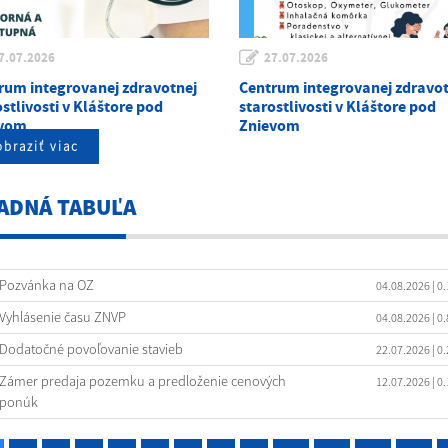
7.07.2026
27.07.2026
rum integrovanej zdravotnej
Centrum integrovanej zdravot
stlivosti v Kláštore pod
starostlivosti v Kláštore pod
evom
Znievom
braziť viac
ADNÁ TABUĽA
Pozvánka na OZ
04.08.2026
| 0
Vyhlásenie času ZNVP
04.08.2026
| 0
Dodatočné povoľovanie stavieb
22.07.2026
| 0
Zámer predaja pozemku a predloženie cenových
12.07.2026
| 0
ponúk