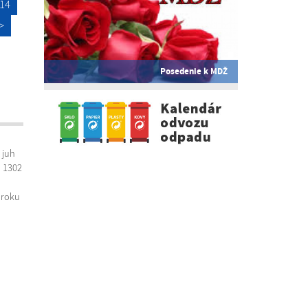
14
>
Posedenie k MDŽ
 juh
u 1302
 roku