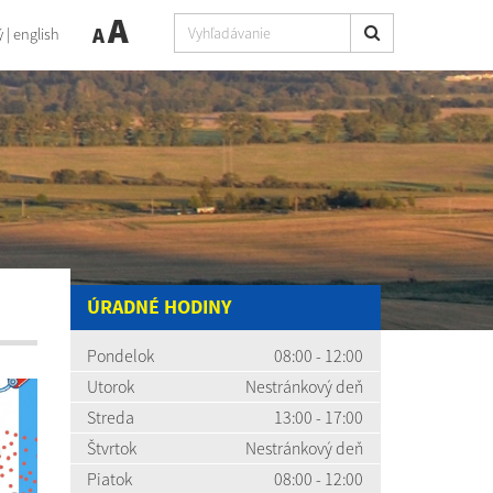
A
A
ý
|
english
ÚRADNÉ HODINY
Pondelok
08:00 - 12:00
Utorok
Nestránkový deň
Streda
13:00 - 17:00
Štvrtok
Nestránkový deň
Piatok
08:00 - 12:00