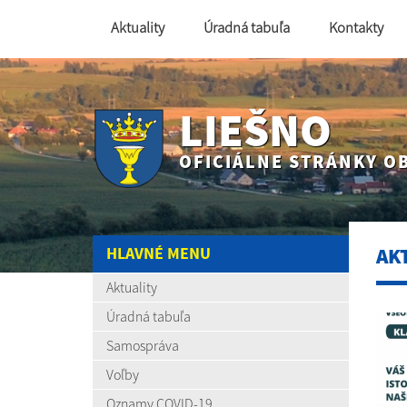
Aktuality
Úradná tabuľa
Kontakty
LIEŠNO
OFICIÁLNE STRÁNKY O
HLAVNÉ MENU
AK
Aktuality
Úradná tabuľa
Samospráva
Voľby
Oznamy COVID-19