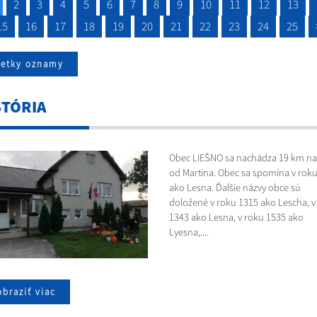
2
3
4
5
6
7
8
9
10
11
12
13
15
16
17
18
19
20
21
22
23
24
25
šetky oznamy
STÓRIA
Obec LIEŠNO sa nachádza 19 km na
od Martina. Obec sa spomína v rok
ako Lesna. Ďalšie názvy obce sú
doložené v roku 1315 ako Lescha, v
1343 ako Lesna, v roku 1535 ako
Lyesna,....
braziť viac