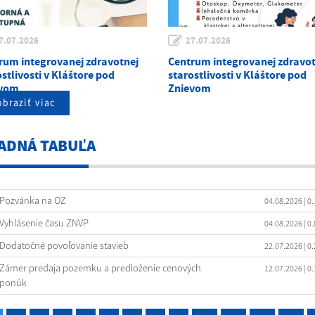
7.07.2026
27.07.2026
rum integrovanej zdravotnej
Centrum integrovanej zdravot
stlivosti v Kláštore pod
starostlivosti v Kláštore pod
evom
Znievom
braziť viac
ADNÁ TABUĽA
Pozvánka na OZ
04.08.2026
| 0
Vyhlásenie času ZNVP
04.08.2026
| 0
Dodatočné povoľovanie stavieb
22.07.2026
| 0
Zámer predaja pozemku a predloženie cenových
12.07.2026
| 0
ponúk