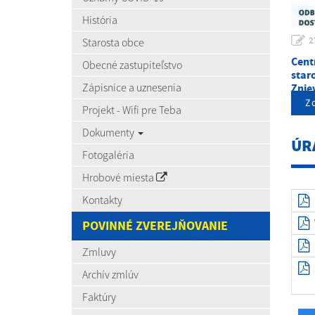
História
2
Starosta obce
Cent
Obecné zastupiteľstvo
staro
Zápisnice a uznesenia
Zni
Zo
Projekt - Wifi pre Teba
Dokumenty
ÚR
Fotogaléria
Hrobové miesta
Kontakty
POVINNÉ ZVEREJŇOVANIE
Zmluvy
Archív zmlúv
Faktúry