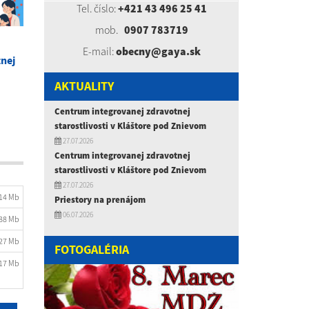
Tel. číslo:
+421 43 496 25 41
mob.
0907 783719
E-mail:
obecny@gaya.sk
nej
AKTUALITY
Centrum integrovanej zdravotnej
starostlivosti v Kláštore pod Znievom
27.07.2026
Centrum integrovanej zdravotnej
starostlivosti v Kláštore pod Znievom
27.07.2026
.14 Mb
Priestory na prenájom
06.07.2026
.88 Mb
.27 Mb
FOTOGALÉRIA
.17 Mb