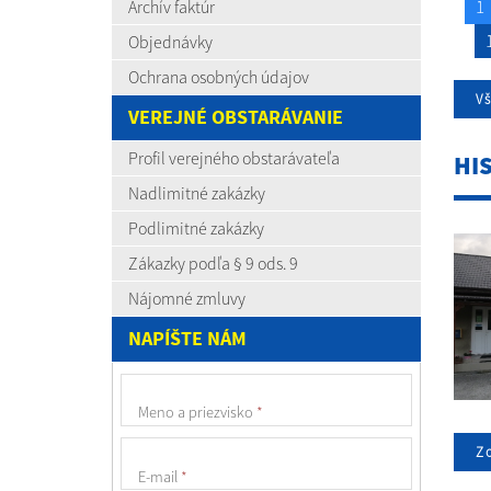
1
Archív faktúr
Objednávky
Ochrana osobných údajov
V
VEREJNÉ OBSTARÁVANIE
Profil verejného obstarávateľa
HI
Nadlimitné zakázky
Podlimitné zakázky
Zákazky podľa § 9 ods. 9
Nájomné zmluvy
NAPÍŠTE NÁM
Meno a priezvisko
*
Zo
E-mail
*